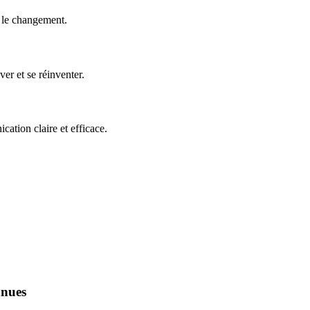
e le changement.
er et se réinventer.
ation claire et efficace.
nnues