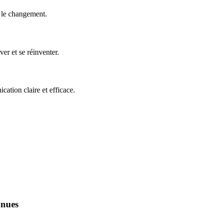
e le changement.
er et se réinventer.
ation claire et efficace.
nnues