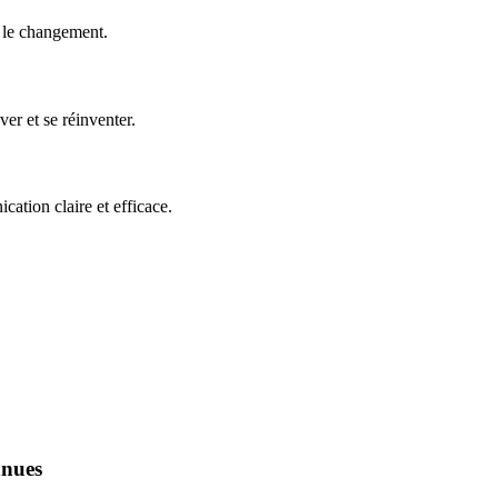
e le changement.
er et se réinventer.
ation claire et efficace.
nnues