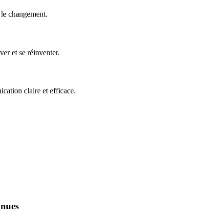
e le changement.
er et se réinventer.
ation claire et efficace.
nnues