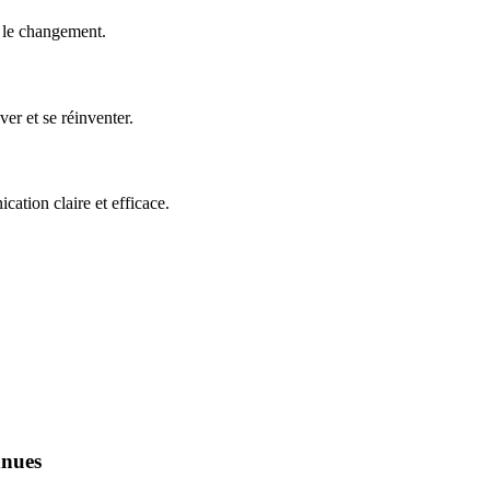
e le changement.
er et se réinventer.
ation claire et efficace.
nnues