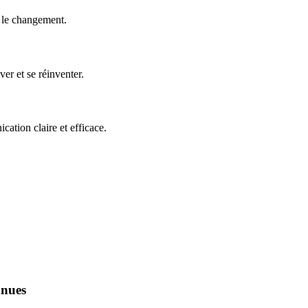
e le changement.
er et se réinventer.
ation claire et efficace.
nnues