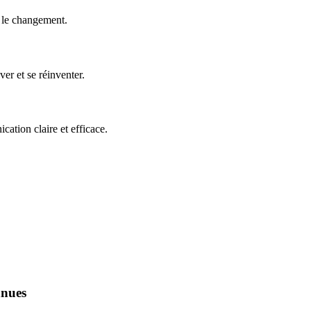
e le changement.
er et se réinventer.
ation claire et efficace.
nnues