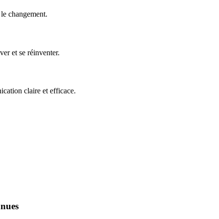
e le changement.
er et se réinventer.
ation claire et efficace.
nnues