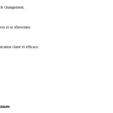
e le changement.
er et se réinventer.
ation claire et efficace.
nnues