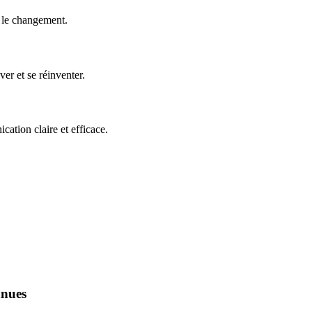
e le changement.
er et se réinventer.
ation claire et efficace.
nnues