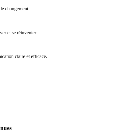
e le changement.
er et se réinventer.
ation claire et efficace.
nnues