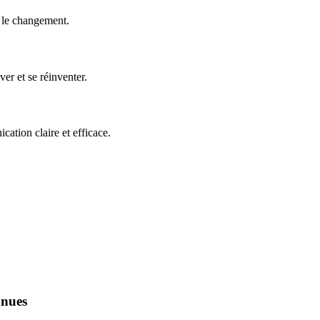
e le changement.
er et se réinventer.
ation claire et efficace.
nnues