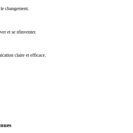
e le changement.
er et se réinventer.
ation claire et efficace.
nnues