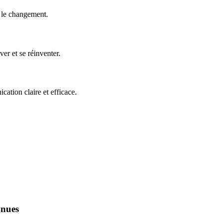
e le changement.
er et se réinventer.
ation claire et efficace.
nnues