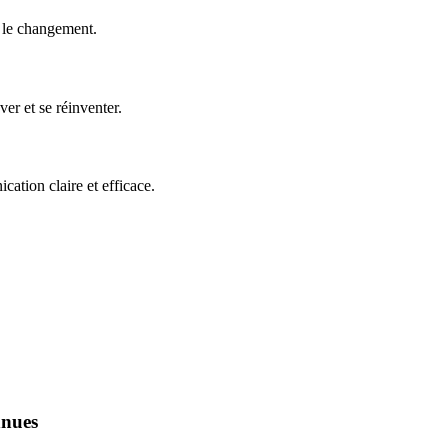
e le changement.
er et se réinventer.
ation claire et efficace.
nnues