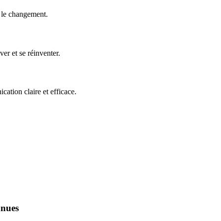
e le changement.
er et se réinventer.
ation claire et efficace.
nnues