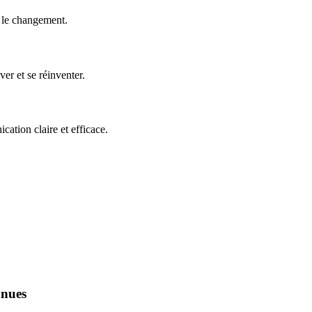
e le changement.
er et se réinventer.
ation claire et efficace.
nnues