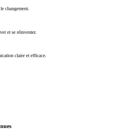
e le changement.
er et se réinventer.
ation claire et efficace.
nnues