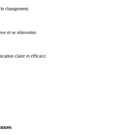
e le changement.
er et se réinventer.
ation claire et efficace.
nnues