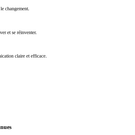
e le changement.
er et se réinventer.
ation claire et efficace.
nnues