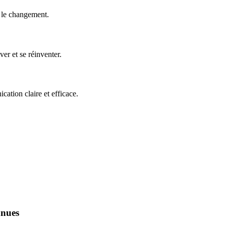
e le changement.
er et se réinventer.
ation claire et efficace.
nnues