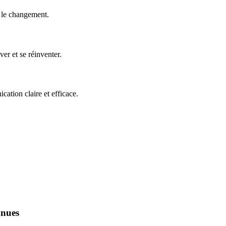
e le changement.
er et se réinventer.
ation claire et efficace.
nnues