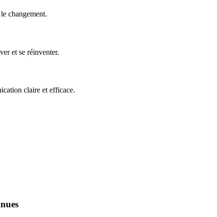
e le changement.
er et se réinventer.
ation claire et efficace.
nnues