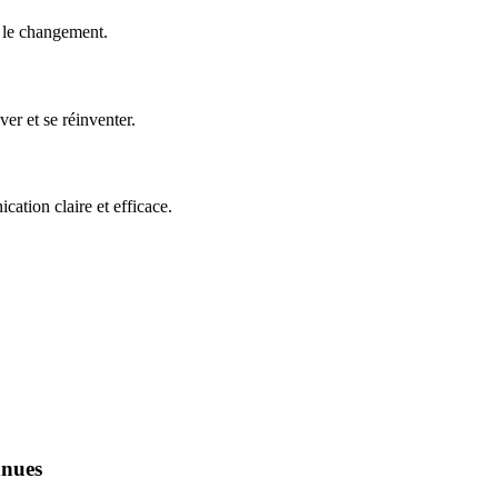
e le changement.
er et se réinventer.
ation claire et efficace.
nnues