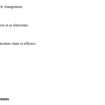
e le changement.
er et se réinventer.
ation claire et efficace.
nnues